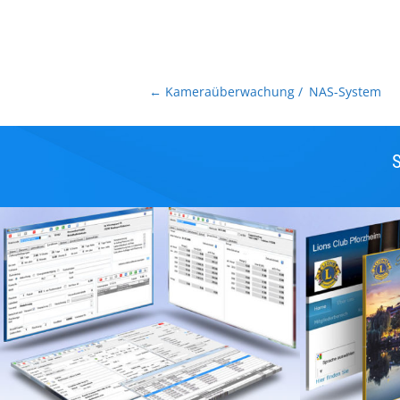
←
Kameraüberwachung / NAS-System
S