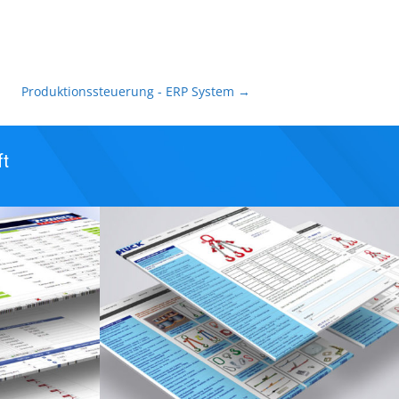
Produktionssteuerung - ERP System
→
ft