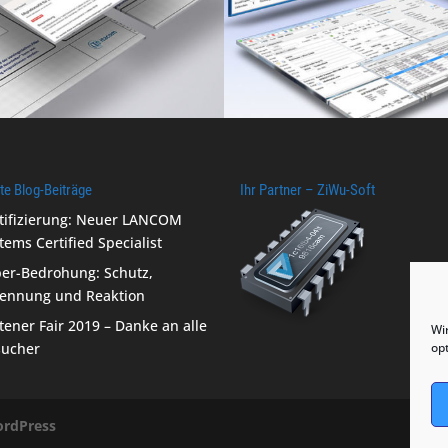
te Blog-Beiträge
Ihr Partner – ZiWu-Soft
tifizierung: Neuer LANCOM
tems Certified Specialist
er-Bedrohung: Schutz,
kennung und Reaktion
tener Fair 2019 – Danke an alle
Wi
sucher
op
rdPress