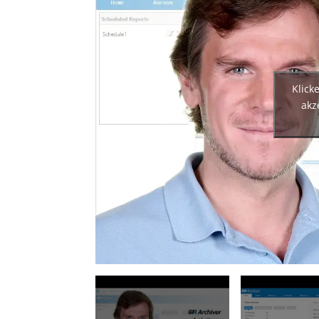
Klick
akz