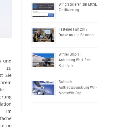
Wir gratulieren zur MCSE
Zertifizierung
Fastener Fair 2017 –
Danke an alle Besucher
Winkel GmbH –
en und
Anbindung Werk 2 via
Richtfunk
zt zu
st Sie
Ihrem
Ballbach
Auftragsabwicklung Win-
te.
Modis/Win-Rep
erung
ation
n im
nfache
erne