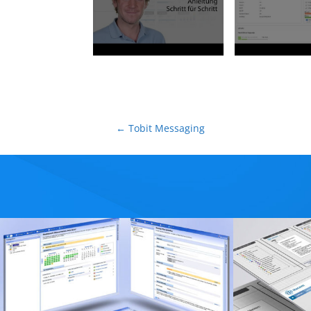
←
Tobit Messaging