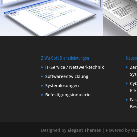
ZiWu-Soft Dienstleistungen
Neues
IT-Service / Netzwerktechnik
Zer
Sys
Softwareentwicklung
Cyb
Systemlösungen
Er
Befestigungsindustrie
Fas
Be
Designed by
Elegant Themes
| Powered by
Wo