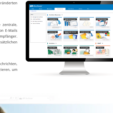
ränderten
 zentrale,
on E-Mails
pfänger.
sätzlichen
hrichten,
zieren, um