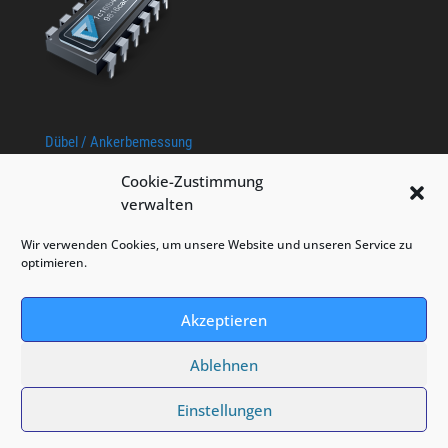
Dübel / Ankerbemessung
Cookie-Zustimmung
verwalten
Wir verwenden Cookies, um unsere Website und unseren Service zu
optimieren.
Akzeptieren
Ablehnen
Designed by
Elegant Themes
| Powered by
Einstellungen
WordPress