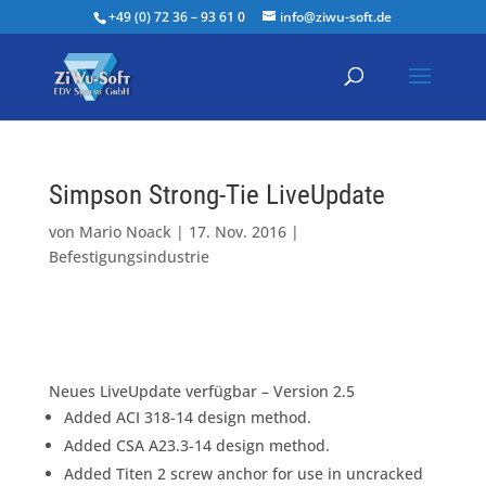
+49 (0) 72 36 – 93 61 0
info@ziwu-soft.de
Simpson Strong-Tie LiveUpdate
von
Mario Noack
|
17. Nov. 2016
|
Befestigungsindustrie
Neues LiveUpdate verfügbar – Version 2.5
Added ACI 318-14 design method.
Added CSA A23.3-14 design method.
Added Titen 2 screw anchor for use in uncracked